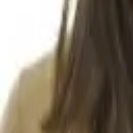
Partiernas Ståndpunkter
Partierna
Socialdemokraterna
Sverigedemokraterna
Moderaterna
Vänsterpartiet
Centerpartiet
Kristdemokraterna
Miljöpartiet
Liberalerna