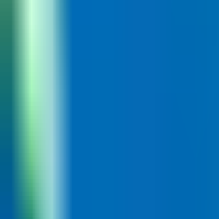
Partiernas Ståndpunkter
Partierna
Socialdemokraterna
Sverigedemokraterna
Moderaterna
Vänsterpartiet
Centerpartiet
Kristdemokraterna
Miljöpartiet
Liberalerna